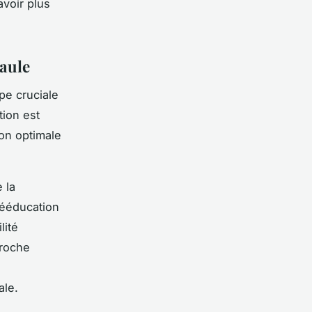
avoir plus
paule
pe cruciale
tion est
ion optimale
 la
 rééducation
lité
proche
ale.