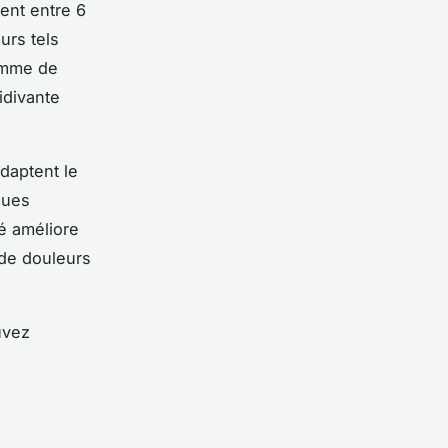
ent entre 6
urs tels
ramme de
idivante
daptent le
ques
é améliore
 de douleurs
uvez