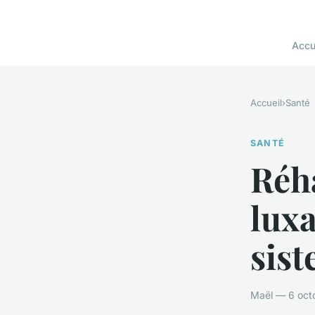
Accu
Accueil
›
Santé
SANTÉ
Réha
luxa
sist
Maël — 6 oct