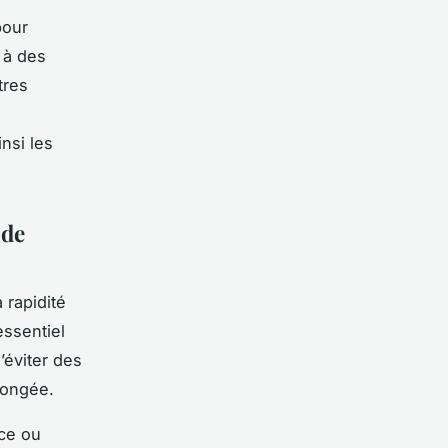
pour
 à des
tres
s
nsi les
 de
 rapidité
essentiel
’éviter des
longée.
ce ou