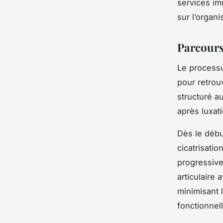
services im
sur l’organ
Parcours
Le processu
pour retrouv
structuré a
après luxati
Dès le débu
cicatrisati
progressive
articulaire
minimisant 
fonctionnel