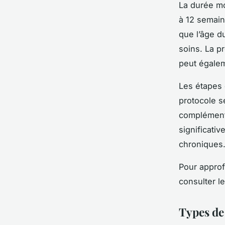
La durée mo
à 12 semain
que l’âge d
soins. La p
peut égalem
Les étapes 
protocole s
complémenta
significati
chroniques
Pour appro
consulter l
Types de 