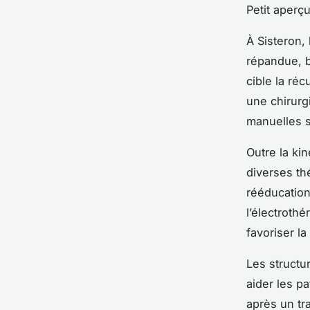
Petit aperçu
À Sisteron,
répandue, b
cible la ré
une chirurg
manuelles s
Outre la ki
diverses th
rééducation
l’électrothé
favoriser l
Les structu
aider les pa
après un tr