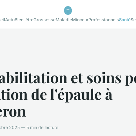
eil
Actu
Bien-être
Grossesse
Maladie
Minceur
Professionnels
Santé
Se
bilitation et soins 
tion de l'épaule à
eron
obre 2025 — 5 min de lecture