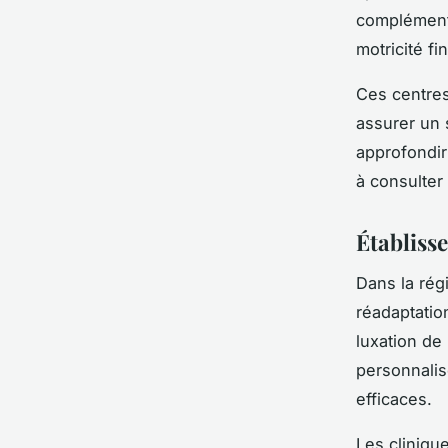
complémentai
motricité fi
Ces centres
assurer un 
approfondir
à consulter
Établisse
Dans la rég
réadaptatio
luxation de
personnalis
efficaces.
Les cliniqu