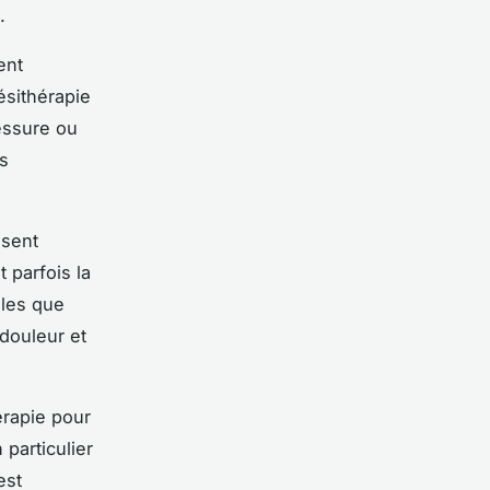
.
ent
ésithérapie
lessure ou
s
osent
 parfois la
lles que
 douleur et
érapie pour
 particulier
est