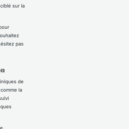
ciblé sur la
 pour
souhaitez
hésitez pas
on
liniques de
s comme la
suivi
tiques
he