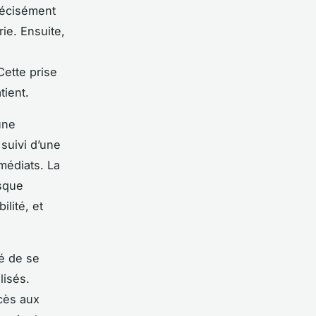
précisément
ie. Ensuite,
Cette prise
tient.
une
 suivi d’une
médiats. La
isque
ilité, et
lé de se
lisés.
ccès aux