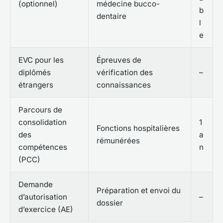
(optionnel)
médecine bucco-
b
dentaire
l
e
EVC pour les
Épreuves de
diplômés
vérification des
–
étrangers
connaissances
Parcours de
consolidation
1
Fonctions hospitalières
des
a
rémunérées
compétences
n
(PCC)
Demande
Préparation et envoi du
d’autorisation
–
dossier
d’exercice (AE)