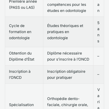
Première année
compétences pour les
a
(PASS ou LAS)
études en odontologie
n
5
Cycle de
Études théoriques et
a
formation en
pratiques en
n
odontologie
odontologie
s
Obtention du
Diplôme nécessaire
–
Diplôme d’État
pour s’inscrire à l’ONCD
Inscription à
Inscription obligatoire
–
l’ONCD
pour pratiquer
V
a
Orthopédie dento-
ri
Spécialisation
faciale, chirurgie orale,
a